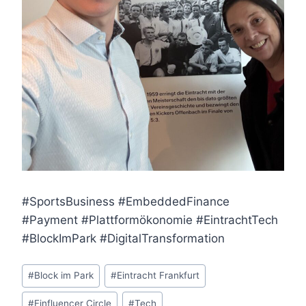
#SportsBusiness #EmbeddedFinance
#Payment #Plattformökonomie #EintrachtTech
#BlockImPark #DigitalTransformation
Schlagworte:
#
Block im Park
#
Eintracht Frankfurt
#
Finfluencer Circle
#
Tech