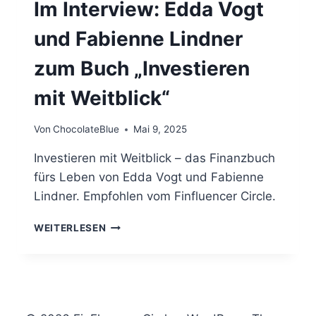
Im Interview: Edda Vogt
und Fabienne Lindner
zum Buch „Investieren
mit Weitblick“
Von
ChocolateBlue
Mai 9, 2025
Investieren mit Weitblick – das Finanzbuch
fürs Leben von Edda Vogt und Fabienne
Lindner. Empfohlen vom Finfluencer Circle.
IM
WEITERLESEN
INTERVIEW:
EDDA
VOGT
UND
FABIENNE
LINDNER