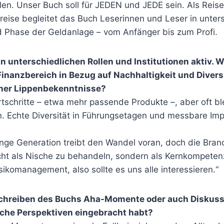
en. Unser Buch soll für JEDEN und JEDE sein. Als Reiseb
reise begleitet das Buch Leserinnen und Leser in unter
Phase der Geldanlage – vom Anfänger bis zum Profi.
 in unterschiedlichen Rollen und Institutionen aktiv. Wi
inanzbereich in Bezug auf Nachhaltigkeit und Diversi
her Lippenbekenntnisse?
rtschritte – etwa mehr passende Produkte –, aber oft bl
. Echte Diversität in Führungsetagen und messbare Im
unge Generation treibt den Wandel voran, doch die Bran
cht als Nische zu behandeln, sondern als Kernkompetenz
ikomanagement, also sollte es uns alle interessieren.“
Schreiben des Buchs Aha-Momente oder auch Diskuss
iche Perspektiven eingebracht habt?