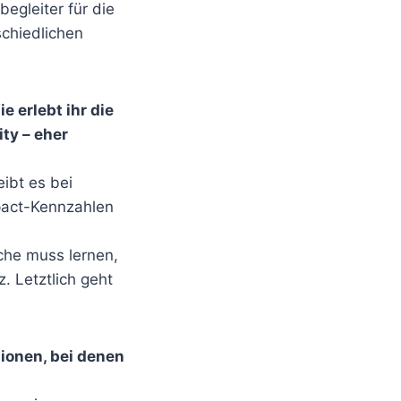
egleiter für die
schiedlichen
e erlebt ihr die
ty – eher
eibt es bei
pact-Kennzahlen
che muss lernen,
. Letztlich geht
ionen, bei denen