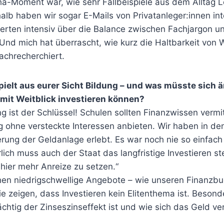
ha-Moment war, wie sehr Fallbeispiele aus dem Alltag L
alb haben wir sogar E-Mails von Privatanleger:innen inte
ierten intensiv über die Balance zwischen Fachjargon u
 Und mich hat überrascht, wie kurz die Haltbarkeit von 
achrecherchiert.
spielt aus eurer Sicht Bildung – und was müsste sich 
it Weitblick investieren können?
g ist der Schlüssel! Schulen sollten Finanzwissen verm
 ohne versteckte Interessen anbieten. Wir haben in den
rung der Geldanlage erlebt. Es war noch nie so einfach
rlich muss auch der Staat das langfristige Investieren st
hier mehr Anreize zu setzen.“
hen niedrigschwellige Angebote – wie unseren Finanzbu
ie zeigen, dass Investieren kein Elitenthema ist. Besonde
chtig der Zinseszinseffekt ist und wie sich das Geld v