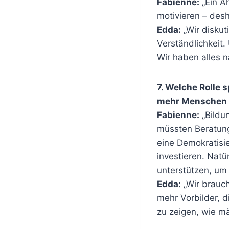
Fabienne:
„Ein A
motivieren – desh
Edda:
„Wir diskut
Verständlichkeit.
Wir haben alles n
7. Welche Rolle 
mehr Menschen m
Fabienne:
„Bildun
müssten Beratung
eine Demokratisie
investieren. Natü
unterstützen, um 
Edda:
„Wir brauc
mehr Vorbilder, d
zu zeigen, wie mä