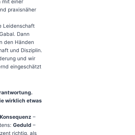
 mit einer
und praxisnäher
e Leidenschaft
 Gabal. Dann
 in den Händen
aft und Disziplin.
derung und wir
ernd eingeschätzt
erantwortung.
ie wirklich etwas
Konsequenz
–
ttens:
Geduld
–
ent richtig, als