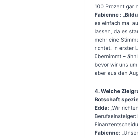
100 Prozent gar n
Fabienne :
„
Bild
es einfach mal a
lassen, da es st
mehr eine Stimme
richtet. In erste
übernimmt – ähnl
bevor wir uns um
aber aus den Aug
4. Welche Zielgr
Botschaft spezie
Edda:
„Wir richte
Berufseinsteiger:
Finanzentscheidu
Fabienne:
„Unser 