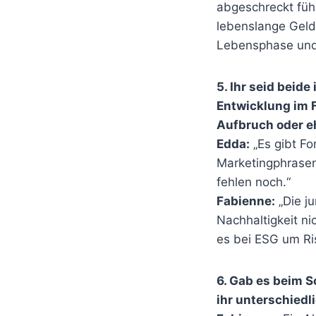
abgeschreckt fühl
lebenslange Geld
Lebensphase und 
5. Ihr seid beide
Entwicklung im F
Aufbruch oder e
Edda:
„Es gibt Fo
Marketingphrasen
fehlen noch.“
Fabienne:
„Die j
Nachhaltigkeit ni
es bei ESG um Ris
6. Gab es beim 
ihr unterschiedl