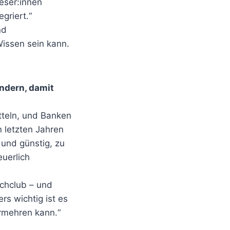
eser:innen
griert.“
nd
Wissen sein kann.
ändern, damit
itteln, und Banken
 letzten Jahren
 und günstig, zu
euerlich
chclub – und
rs wichtig ist es
ermehren kann.“