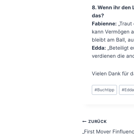
8. Wenn ihr den 
das?
Fabienne:
„Traut 
kann Vermögen au
bleibt am Ball, a
Edda:
„Beteiligt 
verdienen die ande
Vielen Dank für d
Schlagworte:
#
Buchtipp
#
Edda
Beitragsnavi
ZURÜCK
„First Mover Finfluenc