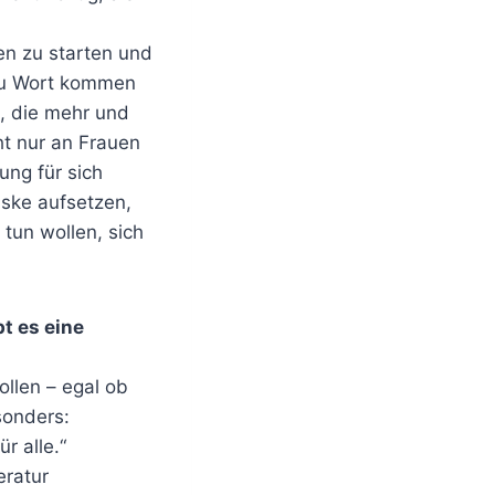
en zu starten und
 zu Wort kommen
t, die mehr und
ht nur an Frauen
ung für sich
aske aufsetzen,
tun wollen, sich
t es eine
llen – egal ob
sonders:
r alle.“
eratur