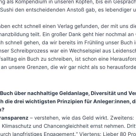
ng als Kompendium in unseren Köpfen, bis ein Gespräch
 Sushi den entscheidenden Anstoß gab, es lebendiger 
ben echt schnell einen Verlag gefunden, der mit uns di
anzbildung teilt. Ein großer Dank geht hier nochmal an
h schnell gehen, da wir bereits im Frühling unser Buch
nser Schreibprozess war ein Wechselspiel aus Leidensch
alltag ein Buch zu schreiben, ist schon eine Herausfor
an unsere Grenzen, die wir gar nicht als so herausford
m Buch über nachhaltige Geldanlage, Diversität und V
h die drei wichtigsten Prinzipien für Anleger:innen, d
n?
ransparenz
– verstehen, wie das Geld wirkt. Zweitens:
e Klimaschutz und Chancengleichheit ernst nehmen. Dri
urch langfristiges Engagement.“ Viertens: Lieber 80 Proz