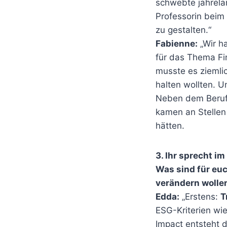
schwebte jahrela
Professorin beim
zu gestalten.“
Fabienne:
„Wir ha
für das Thema Fin
musste es ziemlic
halten wollten. U
Neben dem Berufs
kamen an Stellen 
hätten.
3. Ihr sprecht i
Was sind für euc
verändern wolle
Edda:
„Erstens:
T
ESG-Kriterien wi
Impact entsteht d