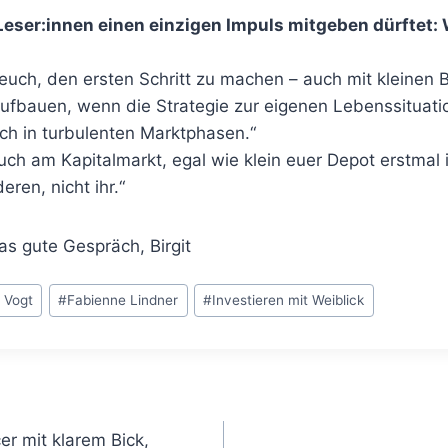
Leser:innen einen einzigen Impuls mitgeben dürftet:
euch, den ersten Schritt zu machen – auch mit kleinen 
fbauen, wenn die Strategie zur eigenen Lebenssituati
uch in turbulenten Marktphasen.“
euch am Kapitalmarkt, egal wie klein euer Depot erstmal 
ren, nicht ihr.“
as gute Gespräch, Birgit
 Vogt
#
Fabienne Lindner
#
Investieren mit Weiblick
gation
er mit klarem Bick,