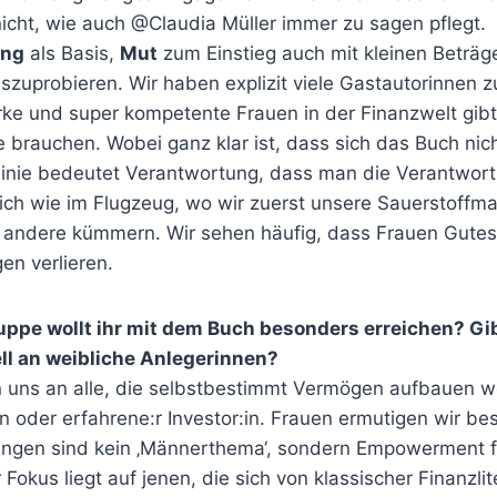
icht, wie auch @Claudia Müller immer zu sagen pflegt.
ung
als Basis,
Mut
zum Einstieg auch mit kleinen Beträg
uszuprobieren. Wir haben explizit viele Gastautorinnen
arke und super kompetente Frauen in der Finanzwelt gib
 brauchen. Wobei ganz klar ist, dass sich das Buch nic
r Linie bedeutet Verantwortung, dass man die Verantwort
ich wie im Flugzeug, wo wir zuerst unsere Sauerstoffm
 andere kümmern. Wir sehen häufig, dass Frauen Gutes 
en verlieren.
uppe wollt ihr mit dem Buch besonders erreichen? Gib
ll an weibliche Anlegerinnen?
n uns an alle, die selbstbestimmt Vermögen aufbauen wo
in oder erfahrene:r Investor:in. Frauen ermutigen wir be
ngen sind kein ‚Männerthema‘, sondern Empowerment fü
Fokus liegt auf jenen, die sich von klassischer Finanzlit