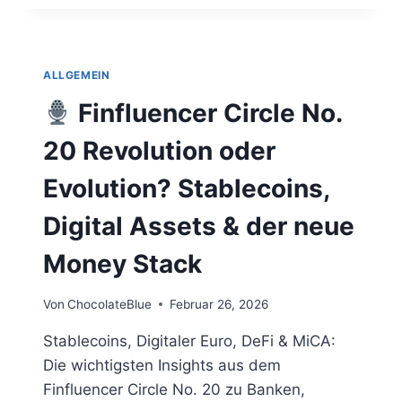
OF
STABLECOINS
–
WARUM
ALLGEMEIN
DIGITALES
GELD
Finfluencer Circle No.
ZUR
MACHTFRAGE
20 Revolution oder
WIRD
Evolution? Stablecoins,
Digital Assets & der neue
Money Stack
Von
ChocolateBlue
Februar 26, 2026
Stablecoins, Digitaler Euro, DeFi & MiCA:
Die wichtigsten Insights aus dem
Finfluencer Circle No. 20 zu Banken,