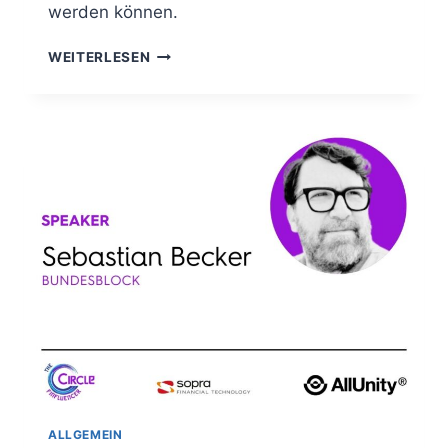
werden können.
WIE
WEITERLESEN
SIEHT
EIN
SICHERES,
TRANSPARENTES
EURO-
STABLECOIN-
YIELD-
PRODUKT
FÜR
BANKEN
UND
UNTERNEHMENS-
TREASURIES
AUS?
ALLGEMEIN