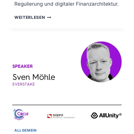
Regulierung und digitaler Finanzarchitektur.
WEITERLESEN
FINFLUENCER
CIRCLE
NO.
20
REVOLUTION
ODER
EVOLUTION?
STABLECOINS,
DIGITAL
ASSETS
&
DER
NEUE
MONEY
STACK
ALLGEMEIN