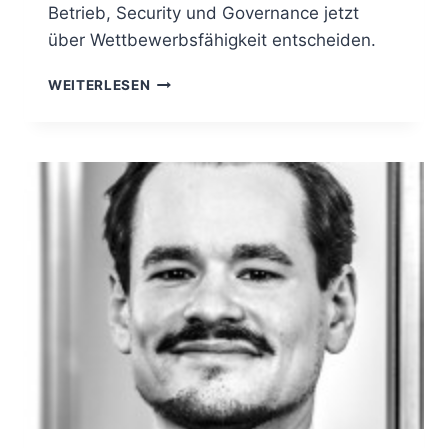
Betrieb, Security und Governance jetzt
über Wettbewerbsfähigkeit entscheiden.
AI,
WEITERLESEN
CLOUD,
REGULIERUNG
–
UND
JETZT
AUCH
NOCH
KRYPTO?