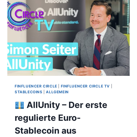
CIRCLE,
HOSTED
BY
ALLUNITY
FINFLUENCER CIRCLE
|
FINFLUENCER CIRCLE TV
|
STABLECOINS
|
ALLGEMEIN
AllUnity – Der erste
regulierte Euro-
Stablecoin aus