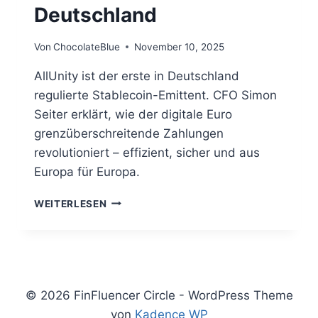
Deutschland
Von
ChocolateBlue
November 10, 2025
AllUnity ist der erste in Deutschland
regulierte Stablecoin-Emittent. CFO Simon
Seiter erklärt, wie der digitale Euro
grenzüberschreitende Zahlungen
revolutioniert – effizient, sicher und aus
Europa für Europa.
WEITERLESEN
ALLUNITY
–
DER
ERSTE
REGULIERTE
EURO-
© 2026 FinFluencer Circle - WordPress Theme
STABLECOIN
von
Kadence WP