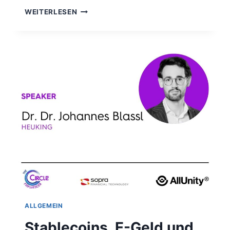
DIGITALER
WEITERLESEN
EURO,
STABLECOINS
ODER
KRYPTO?
ALLGEMEIN
Stablecoins, E-Geld und