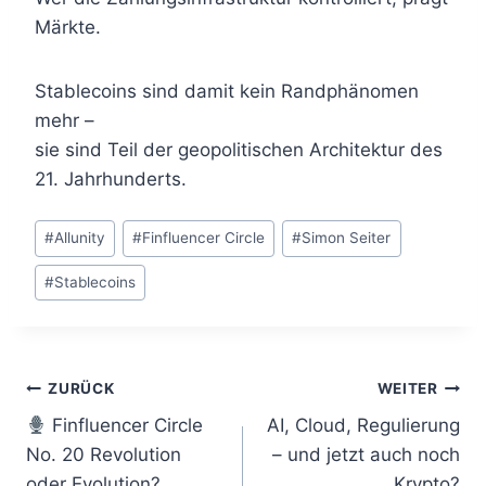
Märkte.
Stablecoins sind damit kein Randphänomen
mehr –
sie sind Teil der geopolitischen Architektur des
21. Jahrhunderts.
Schlagworte:
#
Allunity
#
Finfluencer Circle
#
Simon Seiter
#
Stablecoins
Beitragsnavigation
ZURÜCK
WEITER
Finfluencer Circle
AI, Cloud, Regulierung
No. 20 Revolution
– und jetzt auch noch
oder Evolution?
Krypto?