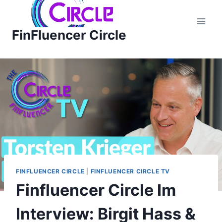
Zum
Inhalt
FinFluencer Circle
springen
FINFLUENCER CIRCLE
|
FINFLUENCER CIRCLE TV
Finfluencer Circle Im
Interview: Birgit Hass &