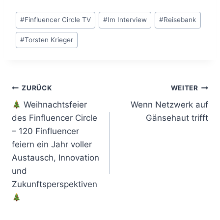
Schlagworte:
#
Finfluencer Circle TV
#
Im Interview
#
Reisebank
#
Torsten Krieger
Beitragsnavigation
ZURÜCK
WEITER
Weihnachtsfeier
Wenn Netzwerk auf
des Finfluencer Circle
Gänsehaut trifft
– 120 Finfluencer
feiern ein Jahr voller
Austausch, Innovation
und
Zukunftsperspektiven