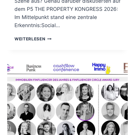
Szene aus? Genau darüber diskutierten auf
dem P5 THE PROPERTY KONGRESS 2026:
Im Mittelpunkt stand eine zentrale
Erkenntnis:Social…
THE
WEITERLESEN
PANEL
ZUM
THE
FINFLUENCER
CIRCLE
AWARD
IN
DER
KATEGORIE
IMMOBILIEN