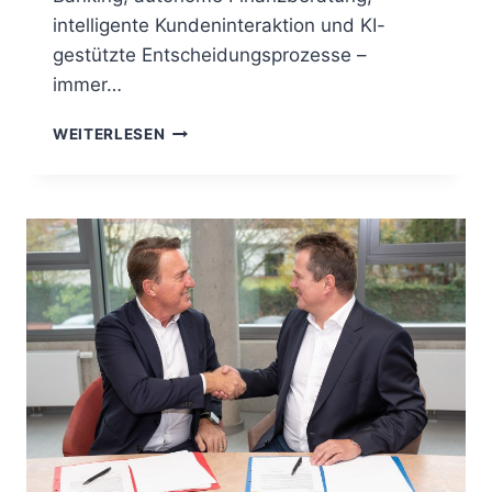
intelligente Kundeninteraktion und KI-
gestützte Entscheidungsprozesse –
immer…
KI
WEITERLESEN
EXCHANGE
IN
KOOPERATION
MIT
DEM
FINFLUENCER
CIRCLE