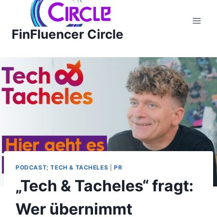
Zum
Inhalt
FinFluencer Circle
springen
PODCAST; TECH & TACHELES
|
PR
„Tech & Tacheles“ fragt:
Wer übernimmt