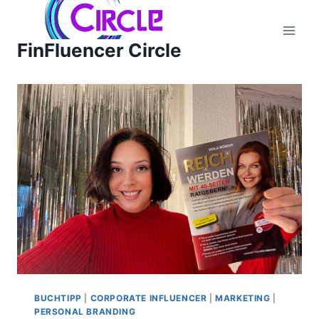
Zum
Inhalt
FinFluencer Circle
springen
BUCHTIPP
|
CORPORATE INFLUENCER
|
MARKETING
|
PERSONAL BRANDING