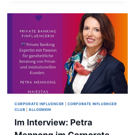
HOUR
BREAKFAST:
SCHMUCK
&
FRAUENPOWER
BEI
DEGUSSA
CORPORATE INFLUENCER
|
CORPORATE INFLUENCER
CLUB
|
ALLGEMEIN
Im Interview: Petra
Mennong im Corporate