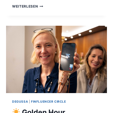
FABIENNE
WEITERLESEN
LINDNER
–
GEWINNERIN
DES
FINFLUENCER
CIRCLE
AWARDS
2025
IN
DER
KATEGORIE
FINANZIELLE
BILDUNG
DEGUSSA
|
FINFLUENCER CIRCLE
Golden Hour