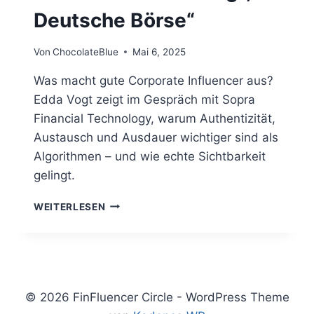
Deutsche Börse“
Von
ChocolateBlue
Mai 6, 2025
Was macht gute Corporate Influencer aus?
Edda Vogt zeigt im Gespräch mit Sopra
Financial Technology, warum Authentizität,
Austausch und Ausdauer wichtiger sind als
Algorithmen – und wie echte Sichtbarkeit
gelingt.
„FIRST
WEITERLESEN
MOVER
FINFLUENCER
MIT
KLAREM
BICK,
HALTUNG
© 2026 FinFluencer Circle - WordPress Theme
UND