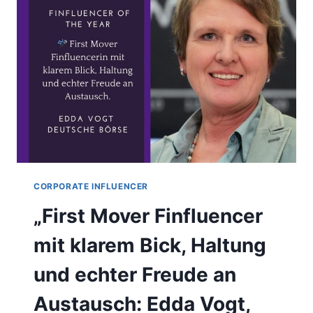
–
MIT
HALTUNG,
KNOW-
HOW
UND
RELEVANZ
ZUR
GEFRAGTEN
STIMME
CORPORATE INFLUENCER
„First Mover Finfluencer
mit klarem Bick, Haltung
und echter Freude an
Austausch: Edda Vogt,