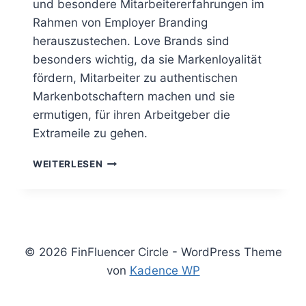
und besondere Mitarbeitererfahrungen im
Rahmen von Employer Branding
herauszustechen. Love Brands sind
besonders wichtig, da sie Markenloyalität
fördern, Mitarbeiter zu authentischen
Markenbotschaftern machen und sie
ermutigen, für ihren Arbeitgeber die
Extrameile zu gehen.
LOVE
WEITERLESEN
BRANDS:
DER
SCHLÜSSEL
ZU
EINER
LEIDENSCHAFTLICHEN
© 2026 FinFluencer Circle - WordPress Theme
ARBEITSKULTUR
von
Kadence WP
UND
EINER
STARKEN