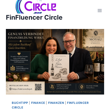
Zum
Inhalt
FinFluencer Circle
springen
BUCHTIPP
|
FINANCE
|
FINANZEN
|
FINFLUENCER
CIRCLE