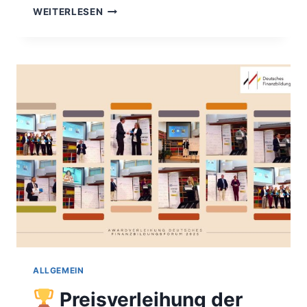
EDMUND
WEITERLESEN
PELIKAN
DER
STIFTUNG
FINANZBILDUNG
&
OLIVER
PORR
VON
CHATEAU
MOYAU
PRÄSENTIEREN
IHR
NEUES
GENUSSBUCH
ALLGEMEIN
Preisverleihung der